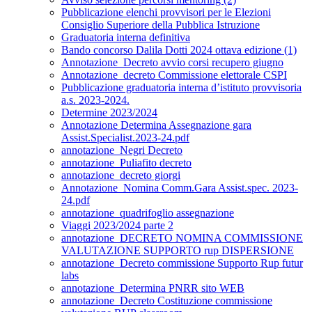
Pubblicazione elenchi provvisori per le Elezioni
Consiglio Superiore della Pubblica Istruzione
Graduatoria interna definitiva
Bando concorso Dalila Dotti 2024 ottava edizione (1)
Annotazione_Decreto avvio corsi recupero giugno
Annotazione_decreto Commissione elettorale CSPI
Pubblicazione graduatoria interna d’istituto provvisoria
a.s. 2023-2024.
Determine 2023/2024
Annotazione Determina Assegnazione gara
Assist.Specialist.2023-24.pdf
annotazione_Negri Decreto
annotazione_Puliafito decreto
annotazione_decreto giorgi
Annotazione_Nomina Comm.Gara Assist.spec. 2023-
24.pdf
annotazione_quadrifoglio assegnazione
Viaggi 2023/2024 parte 2
annotazione_DECRETO NOMINA COMMISSIONE
VALUTAZIONE SUPPORTO rup DISPERSIONE
annotazione_Decreto commissione Supporto Rup futur
labs
annotazione_Determina PNRR sito WEB
annotazione_Decreto Costituzione commissione