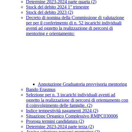
Determine 2023-2024 parte quarta (2)
Stock del debito 2024 1° trimestre
Stock del debito 2023 (2)
Decreto di nomina della Commissione di valutazione
per per il conferimento di n. 52 incarichi individuali
aventi ad oggetto la realizzazione di percorsi di
mentoring e orientamento:
Annotazione Graduatoria provvisoria mentoring
Bando Erasmus
Selezione per n. 3 incarichi individuali aventi ad
oggetto la realizzazione di percorsi di orientamento con
il coinvolgimento delle famiglie. (2)
Indice tempestività pagamenti 2024 (2)
Situazione Organico Complessivo RMPC030006
Proroga termini candidatura (2)
Determine 2023-2024 parte terza (2)
Avviso selezione percorsi mentoring (2)