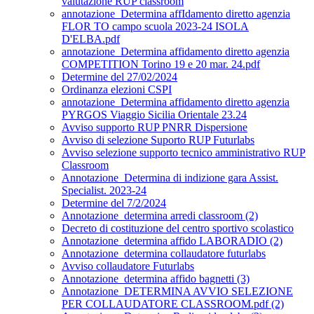
valutazione RUP classroom
annotazione_Determina affIdamento diretto agenzia
FLOR TO campo scuola 2023-24 ISOLA
D'ELBA.pdf
annotazione_Determina affidamento diretto agenzia
COMPETITION Torino 19 e 20 mar. 24.pdf
Determine del 27/02/2024
Ordinanza elezioni CSPI
annotazione_Determina affidamento diretto agenzia
PYRGOS Viaggio Sicilia Orientale 23.24
Avviso supporto RUP PNRR Dispersione
Avviso di selezione Suporto RUP Futurlabs
Avviso selezione supporto tecnico amministrativo RUP
Classroom
Annotazione_Determina di indizione gara Assist.
Specialist. 2023-24
Determine del 7/2/2024
Annotazione_determina arredi classroom (2)
Decreto di costituzione del centro sportivo scolastico
Annotazione_determina affido LABORADIO (2)
Annotazione_determina collaudatore futurlabs
Avviso collaudatore Futurlabs
Annotazione_determina affido bagnetti (3)
Annotazione_DETERMINA AVVIO SELEZIONE
PER COLLAUDATORE CLASSROOM.pdf (2)