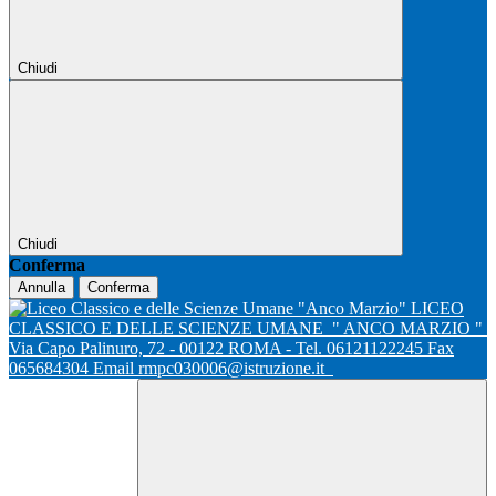
Chiudi
Chiudi
Conferma
Annulla
Conferma
LICEO
CLASSICO E DELLE SCIENZE UMANE
" ANCO MARZIO "
Via Capo Palinuro, 72 - 00122 ROMA - Tel. 06121122245 Fax
065684304 Email rmpc030006@istruzione.it