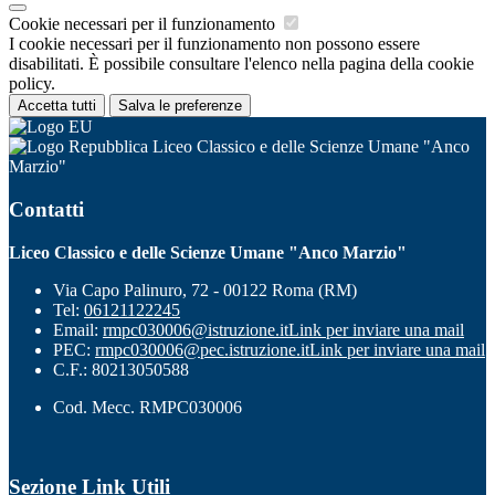
Cookie necessari per il funzionamento
I cookie necessari per il funzionamento non possono essere
disabilitati. È possibile consultare l'elenco nella pagina della cookie
policy.
Accetta tutti
Salva le preferenze
Liceo Classico e delle Scienze Umane "Anco
Marzio"
Contatti
Liceo Classico e delle Scienze Umane "Anco Marzio"
Via Capo Palinuro, 72 - 00122 Roma (RM)
Tel:
06121122245
Email:
rmpc030006@istruzione.it
Link per inviare una mail
PEC:
rmpc030006@pec.istruzione.it
Link per inviare una mail
C.F.: 80213050588
Cod. Mecc. RMPC030006
Sezione Link Utili