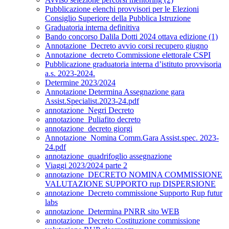
Pubblicazione elenchi provvisori per le Elezioni
Consiglio Superiore della Pubblica Istruzione
Graduatoria interna definitiva
Bando concorso Dalila Dotti 2024 ottava edizione (1)
Annotazione_Decreto avvio corsi recupero giugno
Annotazione_decreto Commissione elettorale CSPI
Pubblicazione graduatoria interna d’istituto provvisoria
a.s. 2023-2024.
Determine 2023/2024
Annotazione Determina Assegnazione gara
Assist.Specialist.2023-24.pdf
annotazione_Negri Decreto
annotazione_Puliafito decreto
annotazione_decreto giorgi
Annotazione_Nomina Comm.Gara Assist.spec. 2023-
24.pdf
annotazione_quadrifoglio assegnazione
Viaggi 2023/2024 parte 2
annotazione_DECRETO NOMINA COMMISSIONE
VALUTAZIONE SUPPORTO rup DISPERSIONE
annotazione_Decreto commissione Supporto Rup futur
labs
annotazione_Determina PNRR sito WEB
annotazione_Decreto Costituzione commissione