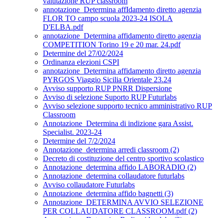
valutazione RUP classroom
annotazione_Determina affIdamento diretto agenzia
FLOR TO campo scuola 2023-24 ISOLA
D'ELBA.pdf
annotazione_Determina affidamento diretto agenzia
COMPETITION Torino 19 e 20 mar. 24.pdf
Determine del 27/02/2024
Ordinanza elezioni CSPI
annotazione_Determina affidamento diretto agenzia
PYRGOS Viaggio Sicilia Orientale 23.24
Avviso supporto RUP PNRR Dispersione
Avviso di selezione Suporto RUP Futurlabs
Avviso selezione supporto tecnico amministrativo RUP
Classroom
Annotazione_Determina di indizione gara Assist.
Specialist. 2023-24
Determine del 7/2/2024
Annotazione_determina arredi classroom (2)
Decreto di costituzione del centro sportivo scolastico
Annotazione_determina affido LABORADIO (2)
Annotazione_determina collaudatore futurlabs
Avviso collaudatore Futurlabs
Annotazione_determina affido bagnetti (3)
Annotazione_DETERMINA AVVIO SELEZIONE
PER COLLAUDATORE CLASSROOM.pdf (2)