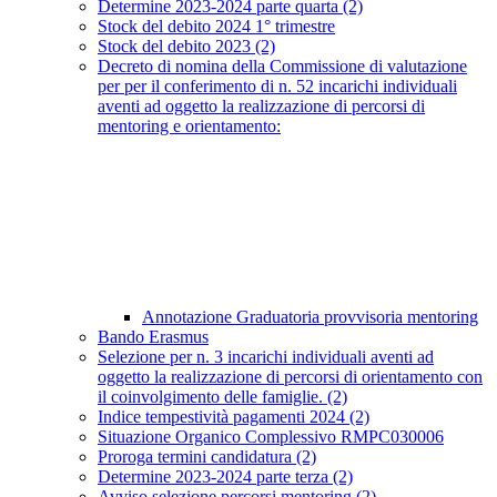
Determine 2023-2024 parte quarta (2)
Stock del debito 2024 1° trimestre
Stock del debito 2023 (2)
Decreto di nomina della Commissione di valutazione
per per il conferimento di n. 52 incarichi individuali
aventi ad oggetto la realizzazione di percorsi di
mentoring e orientamento:
Annotazione Graduatoria provvisoria mentoring
Bando Erasmus
Selezione per n. 3 incarichi individuali aventi ad
oggetto la realizzazione di percorsi di orientamento con
il coinvolgimento delle famiglie. (2)
Indice tempestività pagamenti 2024 (2)
Situazione Organico Complessivo RMPC030006
Proroga termini candidatura (2)
Determine 2023-2024 parte terza (2)
Avviso selezione percorsi mentoring (2)