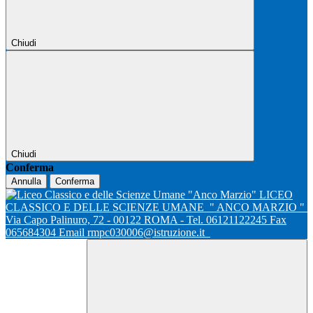
Chiudi
Chiudi
Conferma
Annulla
Conferma
LICEO
CLASSICO E DELLE SCIENZE UMANE
" ANCO MARZIO "
Via Capo Palinuro, 72 - 00122 ROMA - Tel. 06121122245 Fax
065684304 Email rmpc030006@istruzione.it