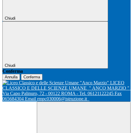
Chiudi
Chiudi
Conferma
Annulla
Conferma
LICEO
CLASSICO E DELLE SCIENZE UMANE
" ANCO MARZIO "
Via Capo Palinuro, 72 - 00122 ROMA - Tel. 06121122245 Fax
065684304 Email rmpc030006@istruzione.it