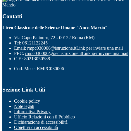
Marzio"
Contatti
Liceo Classico e delle Scienze Umane "Anco Marzio"
Via Capo Palinuro, 72 - 00122 Roma (RM)
Tel:
06121122245
Email:
rmpc030006@istruzione.it
Link per inviare una mail
PEC:
rmpc030006@pec.istruzione.it
Link per inviare una mail
C.F.: 80213050588
Cod. Mecc. RMPC030006
Sezione Link Utili
Cookie policy
Note legali
Informativa Privacy
Ufficio Relazioni con il Pubblico
Dichiarazione di accessibilità
Obiettivi di accessibilità