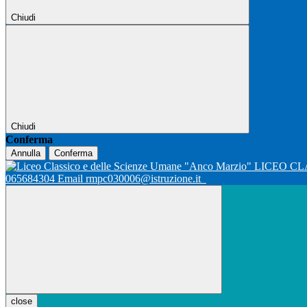
Chiudi
Chiudi
Conferma
Annulla
Conferma
LICEO CL
065684304 Email rmpc030006@istruzione.it
close