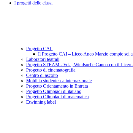
I progetti delle classi
Progetto CAI
Il Progetto CAI – Liceo Anco Marzio compie sei a
Laboratori teatrali
Progetto STEAM - Vela, Windsurf e Canoa con il Liceo
Progetto di cinematografia
Centro di ascolto
Mobilità studentesca internazionale
Progetto Orientamento in Entrata
Progetto Olimpiadi di italiano
Progetto Olimpiadi di matematica
Etwinning label