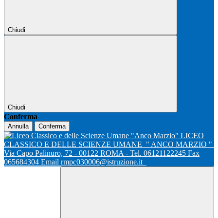
Chiudi
Chiudi
Conferma
Annulla
Conferma
LICEO
CLASSICO E DELLE SCIENZE UMANE
" ANCO MARZIO "
Via Capo Palinuro, 72 - 00122 ROMA - Tel. 06121122245 Fax
065684304 Email rmpc030006@istruzione.it