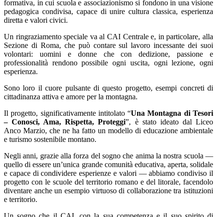
formativa, in cui scuola e associazionismo si fondono in una visione
pedagogica condivisa, capace di unire cultura classica, esperienza
diretta e valori civici.
Un ringraziamento speciale va al CAI Centrale e, in particolare, alla
Sezione di Roma, che può contare sul lavoro incessante dei suoi
volontari: uomini e donne che con dedizione, passione e
professionalità rendono possibile ogni uscita, ogni lezione, ogni
esperienza.
Sono loro il cuore pulsante di questo progetto, esempi concreti di
cittadinanza attiva e amore per la montagna.
Il progetto, significativamente intitolato “
Una Montagna di Tesori
– Conosci, Ama, Rispetta, Proteggi
”, è stato ideato dal Liceo
Anco Marzio, che ne ha fatto un modello di educazione ambientale
e turismo sostenibile montano.
Negli anni, grazie alla forza del sogno che anima la nostra scuola —
quello di essere un’unica grande comunità educativa, aperta, solidale
e capace di condividere esperienze e valori — abbiamo condiviso il
progetto con le scuole del territorio romano e del litorale, facendolo
diventare anche un esempio virtuoso di collaborazione tra istituzioni
e territorio.
Un sogno che il CAI, con la sua competenza e il suo spirito di