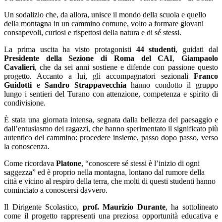
Un sodalizio che, da allora, unisce il mondo della scuola e quello
della montagna in un cammino comune, volto a formare giovani
consapevoli, curiosi e rispettosi della natura e di sé stessi.
La prima uscita ha visto protagonisti
44 studenti
, guidati dal
Presidente della Sezione di Roma del CAI
,
Giampaolo
Cavalieri
, che da sei anni sostiene e difende con passione questo
progetto. Accanto a lui, gli accompagnatori sezionali
Franco
Guidotti
e
Sandro Strappavecchia
hanno condotto il gruppo
lungo i sentieri del Turano con attenzione, competenza e spirito di
condivisione.
È stata una giornata intensa, segnata dalla bellezza del paesaggio e
dall’entusiasmo dei ragazzi, che hanno sperimentato il significato più
autentico del cammino: procedere insieme, passo dopo passo, verso
la conoscenza.
Come ricordava
Platone
, “conoscere sé stessi è l’inizio di ogni
saggezza” ed è proprio nella montagna, lontano dal rumore della
città e vicino al respiro della terra, che molti di questi studenti hanno
cominciato a conoscersi davvero.
Il Dirigente Scolastico,
prof. Maurizio Durante
, ha sottolineato
come il progetto rappresenti una preziosa opportunità educativa e