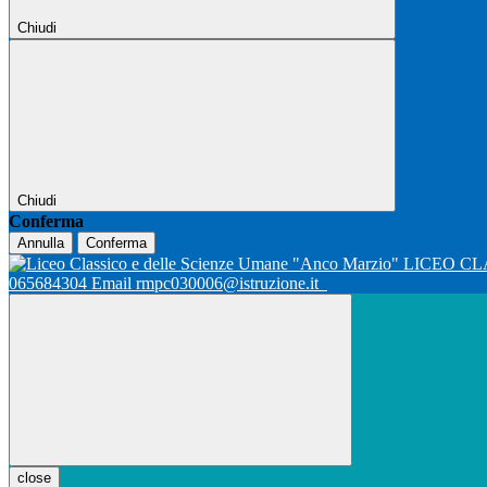
Chiudi
Chiudi
Conferma
Annulla
Conferma
LICEO CL
065684304 Email rmpc030006@istruzione.it
close