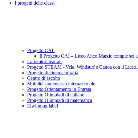
I progetti delle classi
Progetto CAI
Il Progetto CAI – Liceo Anco Marzio compie sei a
Laboratori teatrali
Progetto STEAM - Vela, Windsurf e Canoa con il Liceo
Progetto di cinematografia
Centro di ascolto
Mobilità studentesca internazionale
Progetto Orientamento in Entrata
Progetto Olimpiadi di italiano
Progetto Olimpiadi di matematica
Etwinning label