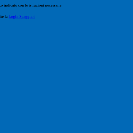
o indicato con le istruzioni necessarie.
ite la
Login Spaggiari