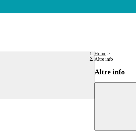
Home
>
Altre info
Altre info