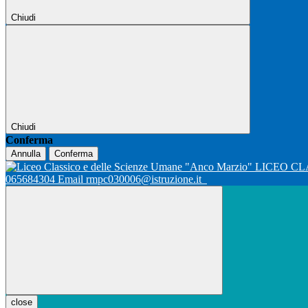
Chiudi
Chiudi
Conferma
Annulla
Conferma
LICEO CL
065684304 Email rmpc030006@istruzione.it
close