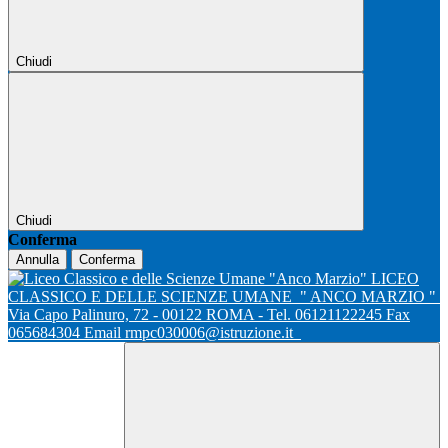
Chiudi
Chiudi
Conferma
Annulla
Conferma
LICEO
CLASSICO E DELLE SCIENZE UMANE
" ANCO MARZIO "
Via Capo Palinuro, 72 - 00122 ROMA - Tel. 06121122245 Fax
065684304 Email rmpc030006@istruzione.it