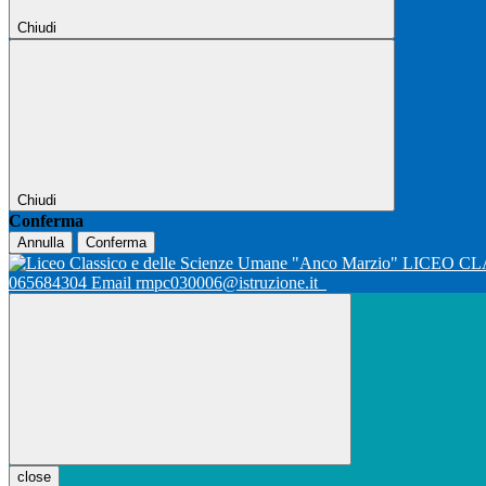
Chiudi
Chiudi
Conferma
Annulla
Conferma
LICEO CL
065684304 Email rmpc030006@istruzione.it
close