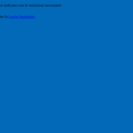
o indicato con le istruzioni necessarie.
ite la
Login Spaggiari