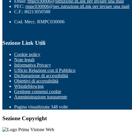
Email:
rmpc030006@istruzione.it
Link per inviare una mail
PEC:
rmpc030006@pec.istruzione.it
Link per inviare una mail
C.F.: 80213050588
Cod. Mecc. RMPC030006
Sezione Link Utili
Cookie policy
Note legali
Informativa Privacy
Ufficio Relazioni con il Pubblico
Dichiarazione di accessibilità
Obiettivi di accessibilità
Whistleblowing
Gestione consensi cookie
Amministrazione trasparente
Pagina visualizzata
348
volte
Sezione Copyright