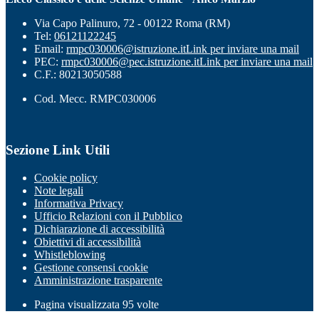
Via Capo Palinuro, 72 - 00122 Roma (RM)
Tel:
06121122245
Email:
rmpc030006@istruzione.it
Link per inviare una mail
PEC:
rmpc030006@pec.istruzione.it
Link per inviare una mail
C.F.: 80213050588
Cod. Mecc. RMPC030006
Sezione Link Utili
Cookie policy
Note legali
Informativa Privacy
Ufficio Relazioni con il Pubblico
Dichiarazione di accessibilità
Obiettivi di accessibilità
Whistleblowing
Gestione consensi cookie
Amministrazione trasparente
Pagina visualizzata
95
volte