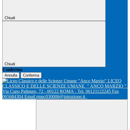
Chiudi
Chiudi
Conferma
Annulla
Conferma
LICEO
CLASSICO E DELLE SCIENZE UMANE
" ANCO MARZIO "
Via Capo Palinuro, 72 - 00122 ROMA - Tel. 06121122245 Fax
065684304 Email rmpc030006@istruzione.it