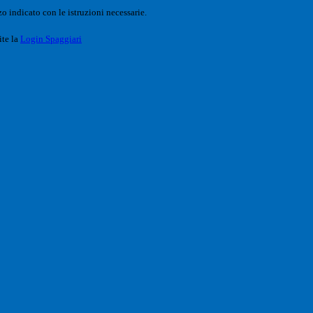
o indicato con le istruzioni necessarie.
ite la
Login Spaggiari