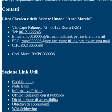
Contatti
Liceo Classico e delle Scienze Umane "Anco Marzio"
Via Capo Palinuro, 72 - 00122 Roma (RM)
Tel:
06121122245
Email:
rmpc030006@istruzione.it
Link per inviare una mail
PEC:
rmpc030006@pec.istruzione.it
Link per inviare una mail
C.F.: 80213050588
Cod. Mecc. RMPC030006
Sezione Link Utili
Cookie policy
Note legali
Informativa Privacy
Ufficio Relazioni con il Pubblico
Dichiarazione di accessibilità
Obiettivi di accessibilità
Whistleblowing