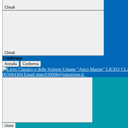
Chiudi
Chiudi
Conferma
Annulla
Conferma
LICEO CL
065684304 Email rmpc030006@istruzione.it
close