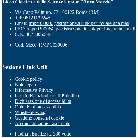
Liceo Classico e delle Scienze Umane "Anco Marzio"
Via Capo Palinuro, 72 - 00122 Roma (RM)
Tel:
06121122245
Email:
rmpc030006@istruzione.it
Link per inviare una mail
PEC:
rmpc030006@pec.istruzione.it
Link per inviare una mail
C.F.: 80213050588
Cod. Mecc. RMPC030006
Sezione Link Utili
Cookie policy
Note legali
Informativa Privacy
Ufficio Relazioni con il Pubblico
Dichiarazione di accessibilità
Obiettivi di accessibilità
Whistleblowing
Gestione consensi cookie
Amministrazione trasparente
Pagina visualizzata
380
volte