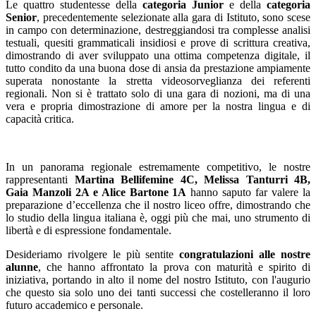
Le quattro studentesse della
categoria Junior
e della
categoria
Senior
, precedentemente selezionate alla gara di Istituto, sono scese
in campo con determinazione, destreggiandosi tra complesse analisi
testuali, quesiti grammaticali insidiosi e prove di scrittura creativa,
dimostrando di aver sviluppato una ottima competenza digitale, il
tutto condito da una buona dose di ansia da prestazione ampiamente
superata nonostante la stretta videosorveglianza dei referenti
regionali. Non si è trattato solo di una gara di nozioni, ma di una
vera e propria dimostrazione di amore per la nostra lingua e di
capacità critica.
In un panorama regionale estremamente competitivo, le nostre
rappresentanti
Martina Bellifemine 4C, Melissa Tanturri 4B,
Gaia Manzoli 2A e Alice Bartone 1A
hanno saputo far valere la
preparazione d’eccellenza che il nostro liceo offre, dimostrando che
lo studio della lingua italiana è, oggi più che mai, uno strumento di
libertà e di espressione fondamentale.
Desideriamo rivolgere le più sentite
congratulazioni alle nostre
alunne
, che hanno affrontato la prova con maturità e spirito di
iniziativa, portando in alto il nome del nostro Istituto, con l'augurio
che questo sia solo uno dei tanti successi che costelleranno il loro
futuro accademico e personale.