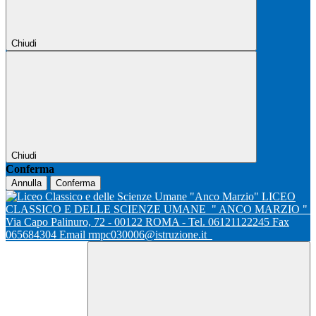
Chiudi
Chiudi
Conferma
Annulla
Conferma
LICEO
CLASSICO E DELLE SCIENZE UMANE
" ANCO MARZIO "
Via Capo Palinuro, 72 - 00122 ROMA - Tel. 06121122245 Fax
065684304 Email rmpc030006@istruzione.it