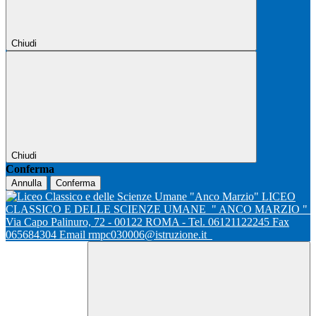
Chiudi
Chiudi
Conferma
Annulla
Conferma
LICEO
CLASSICO E DELLE SCIENZE UMANE
" ANCO MARZIO "
Via Capo Palinuro, 72 - 00122 ROMA - Tel. 06121122245 Fax
065684304 Email rmpc030006@istruzione.it