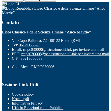
Liceo Classico e delle Scienze Umane "Anco
Marzio"
Contatti
Liceo Classico e delle Scienze Umane "Anco Marzio"
Via Capo Palinuro, 72 - 00122 Roma (RM)
Tel:
06121122245
Email:
rmpc030006@istruzione.it
Link per inviare una mail
PEC:
rmpc030006@pec.istruzione.it
Link per inviare una mail
C.F.: 80213050588
Cod. Mecc. RMPC030006
Sezione Link Utili
Cookie policy
Note legali
Informativa Privacy
Ufficio Relazioni con il Pubblico