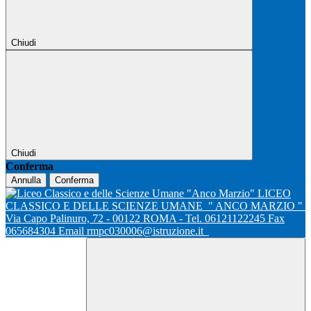
Chiudi
Chiudi
Conferma
Annulla
Conferma
LICEO
CLASSICO E DELLE SCIENZE UMANE
" ANCO MARZIO "
Via Capo Palinuro, 72 - 00122 ROMA - Tel. 06121122245 Fax
065684304 Email rmpc030006@istruzione.it