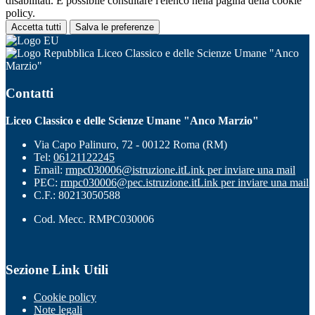
disabilitati. È possibile consultare l'elenco nella pagina della cookie
policy.
Accetta tutti
Salva le preferenze
Liceo Classico e delle Scienze Umane "Anco
Marzio"
Contatti
Liceo Classico e delle Scienze Umane "Anco Marzio"
Via Capo Palinuro, 72 - 00122 Roma (RM)
Tel:
06121122245
Email:
rmpc030006@istruzione.it
Link per inviare una mail
PEC:
rmpc030006@pec.istruzione.it
Link per inviare una mail
C.F.: 80213050588
Cod. Mecc. RMPC030006
Sezione Link Utili
Cookie policy
Note legali