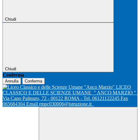
Chiudi
Chiudi
Conferma
Annulla
Conferma
LICEO
CLASSICO E DELLE SCIENZE UMANE
" ANCO MARZIO "
Via Capo Palinuro, 72 - 00122 ROMA - Tel. 06121122245 Fax
065684304 Email rmpc030006@istruzione.it