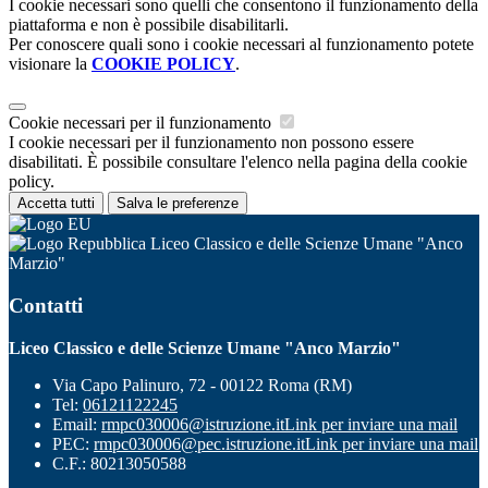
I cookie necessari sono quelli che consentono il funzionamento della
piattaforma e non è possibile disabilitarli.
Per conoscere quali sono i cookie necessari al funzionamento potete
visionare la
COOKIE POLICY
.
Cookie necessari per il funzionamento
I cookie necessari per il funzionamento non possono essere
disabilitati. È possibile consultare l'elenco nella pagina della cookie
policy.
Accetta tutti
Salva le preferenze
Liceo Classico e delle Scienze Umane "Anco
Marzio"
Contatti
Liceo Classico e delle Scienze Umane "Anco Marzio"
Via Capo Palinuro, 72 - 00122 Roma (RM)
Tel:
06121122245
Email:
rmpc030006@istruzione.it
Link per inviare una mail
PEC:
rmpc030006@pec.istruzione.it
Link per inviare una mail
C.F.: 80213050588