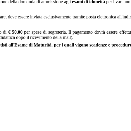
tazione della domanda di ammissione agli
esami di idoneità
per i vari anni
re, deve essere inviata esclusivamente tramite posta elettronica all'indi
to di
€ 50,00
per spese di segreteria. Il pagamento dovrà essere effettu
idattica dopo il ricevimento della mail).
tisti all'Esame di Maturità, per i quali vigono scadenze e procedure 