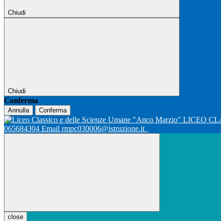
Chiudi
Chiudi
Conferma
Annulla
Conferma
LICEO CL
065684304 Email rmpc030006@istruzione.it
close