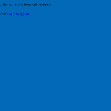
o indicato con le istruzioni necessarie.
ite la
Login Spaggiari