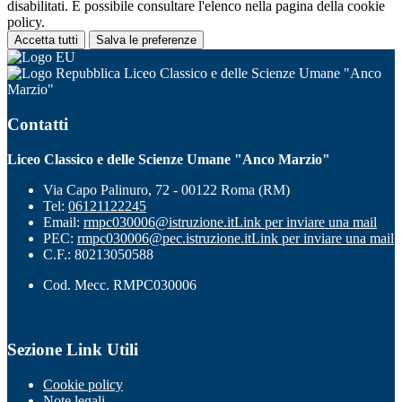
disabilitati. È possibile consultare l'elenco nella pagina della cookie
policy.
Accetta tutti
Salva le preferenze
Liceo Classico e delle Scienze Umane "Anco
Marzio"
Contatti
Liceo Classico e delle Scienze Umane "Anco Marzio"
Via Capo Palinuro, 72 - 00122 Roma (RM)
Tel:
06121122245
Email:
rmpc030006@istruzione.it
Link per inviare una mail
PEC:
rmpc030006@pec.istruzione.it
Link per inviare una mail
C.F.: 80213050588
Cod. Mecc. RMPC030006
Sezione Link Utili
Cookie policy
Note legali