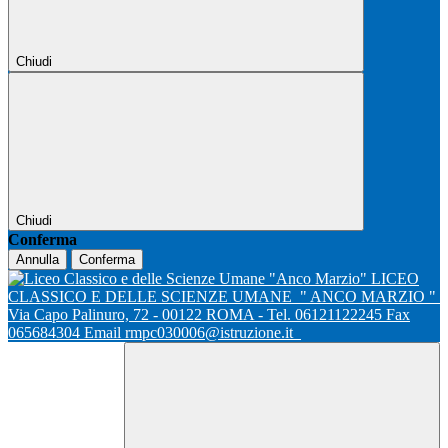
Chiudi
Chiudi
Conferma
Annulla
Conferma
LICEO
CLASSICO E DELLE SCIENZE UMANE
" ANCO MARZIO "
Via Capo Palinuro, 72 - 00122 ROMA - Tel. 06121122245 Fax
065684304 Email rmpc030006@istruzione.it