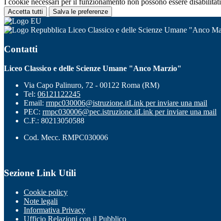
I cookie necessari per il funzionamento non possono essere disabilitati.
Accetta tutti
Salva le preferenze
Liceo Classico e delle Scienze Umane "Anco Ma
Contatti
Liceo Classico e delle Scienze Umane "Anco Marzio"
Via Capo Palinuro, 72 - 00122 Roma (RM)
Tel:
06121122245
Email:
rmpc030006@istruzione.it
Link per inviare una mail
PEC:
rmpc030006@pec.istruzione.it
Link per inviare una mail
C.F.: 80213050588
Cod. Mecc. RMPC030006
Sezione Link Utili
Cookie policy
Note legali
Informativa Privacy
Ufficio Relazioni con il Pubblico