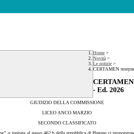
Home
>
Novità
>
Le notizie
>
CERTAMEN ποιητικόν
CERTAMEN πο
- Ed. 2026
GIUDIZIO DELLA COMMISSIONE
LICEO ANCO MARZIO
SECONDO CLASSIFICATO
ne”, e ispirata al passo 462 b della repubblica di Platone ci propongono