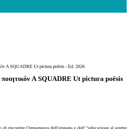
 A SQUADRE Ut pictura poësis - Ed. 2026
ιητικόν A SQUADRE Ut pictura poësis
 di riscoprire l’importanza dell’empatia e dell’ “educazione al sentire