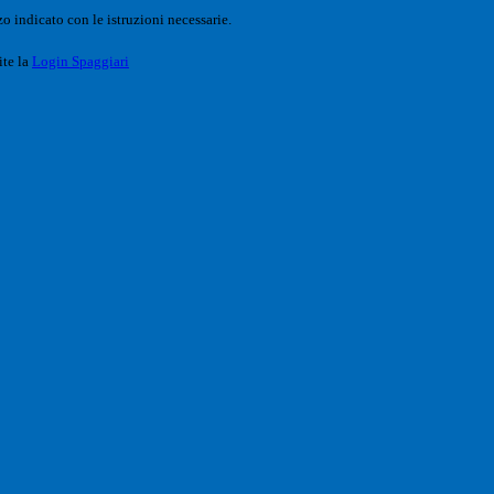
o indicato con le istruzioni necessarie.
ite la
Login Spaggiari