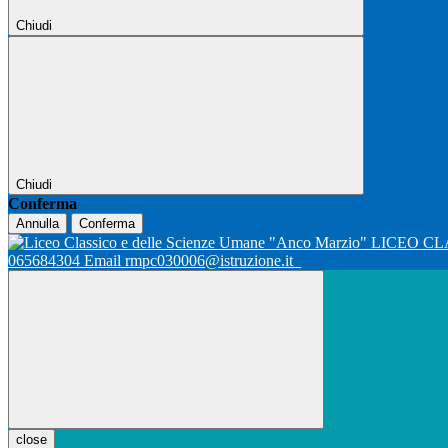
Chiudi
Chiudi
Conferma
Annulla
Conferma
LICEO CL
065684304 Email rmpc030006@istruzione.it
close