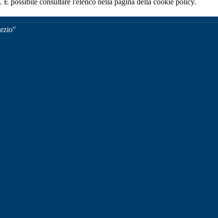
 È possibile consultare l'elenco nella pagina della cookie policy.
rzio"