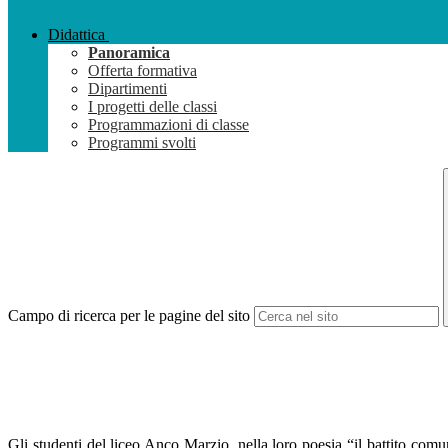
Didattica
Panoramica
Offerta formativa
Dipartimenti
I progetti delle classi
Programmazioni di classe
Programmi svolti
Campo di ricerca per le pagine del sito
Gli studenti del liceo Anco Marzio, nella loro poesia “il battito comu