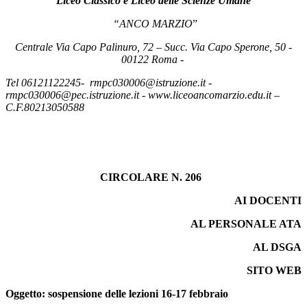
Liceo Classico e Liceo delle Scienze Umane
“ANCO MARZIO
”
Centrale Via Capo Palinuro, 72 – Succ. Via Capo Sperone, 50 -
00122 Roma -
Tel 06121122245-
rmpc030006@istruzione.it
-
rmpc030006@pec.istruzione.it
-
www.liceoancomarzio.edu.it –
C.F.80213050588
CIRCOLARE N. 206
AI DOCENTI
AL PERSONALE ATA
AL DSGA
SITO WEB
Oggetto: sospensione delle lezioni 16-17 febbraio