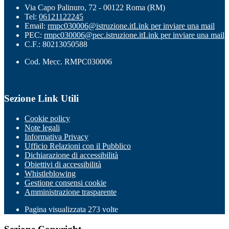
Via Capo Palinuro, 72 - 00122 Roma (RM)
Tel:
06121122245
Email:
rmpc030006@istruzione.it
Link per inviare una mail
PEC:
rmpc030006@pec.istruzione.it
Link per inviare una mail
C.F.: 80213050588
Cod. Mecc. RMPC030006
Sezione Link Utili
Cookie policy
Note legali
Informativa Privacy
Ufficio Relazioni con il Pubblico
Dichiarazione di accessibilità
Obiettivi di accessibilità
Whistleblowing
Gestione consensi cookie
Amministrazione trasparente
Pagina visualizzata
273
volte