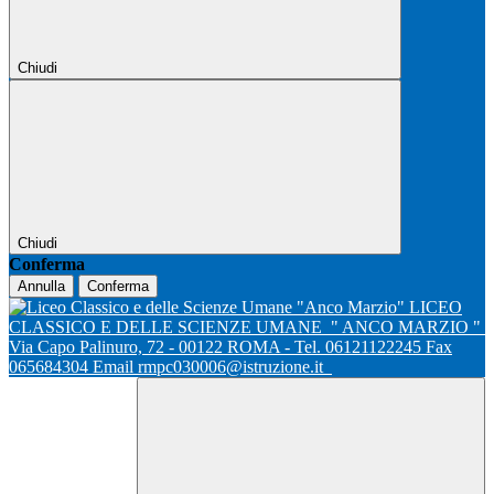
Chiudi
Chiudi
Conferma
Annulla
Conferma
LICEO
CLASSICO E DELLE SCIENZE UMANE
" ANCO MARZIO "
Via Capo Palinuro, 72 - 00122 ROMA - Tel. 06121122245 Fax
065684304 Email rmpc030006@istruzione.it