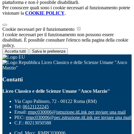
piattaforma e non è possibile disabilitarli.
Per conoscere quali sono i cookie necessari al funzionamento potete
visionare la
COOKIE POLICY
.
Cookie necessari per il funzionamento
I cookie necessari per il funzionamento non possono essere
disabilitati. È possibile consultare l'elenco nella pagina della cookie
policy.
Accetta tutti
Salva le preferenze
Liceo Classico e delle Scienze Umane "Anco
Marzio"
Contatti
Liceo Classico e delle Scienze Umane "Anco Marzio"
Via Capo Palinuro, 72 - 00122 Roma (RM)
Tel:
06121122245
Email:
rmpc030006@istruzione.it
Link per inviare una mail
PEC:
rmpc030006@pec.istruzione.it
Link per inviare una mail
C.F.: 80213050588
Cod. Mecc. RMPC030006