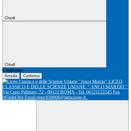
Chiudi
Chiudi
Conferma
Annulla
Conferma
LICEO
CLASSICO E DELLE SCIENZE UMANE
" ANCO MARZIO "
Via Capo Palinuro, 72 - 00122 ROMA - Tel. 06121122245 Fax
065684304 Email rmpc030006@istruzione.it