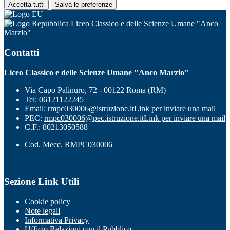
Accetta tutti
Salva le preferenze
Liceo Classico e delle Scienze Umane "Anco
Marzio"
Contatti
Liceo Classico e delle Scienze Umane "Anco Marzio"
Via Capo Palinuro, 72 - 00122 Roma (RM)
Tel:
06121122245
Email:
rmpc030006@istruzione.it
Link per inviare una mail
PEC:
rmpc030006@pec.istruzione.it
Link per inviare una mail
C.F.: 80213050588
Cod. Mecc. RMPC030006
Sezione Link Utili
Cookie policy
Note legali
Informativa Privacy
Ufficio Relazioni con il Pubblico