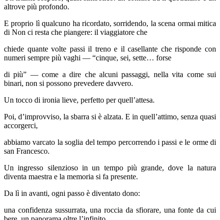
altrove più profondo.
E proprio lì qualcuno ha ricordato, sorridendo, la scena ormai mitica
di Non ci resta che piangere: il viaggiatore che
chiede quante volte passi il treno e il casellante che risponde con
numeri sempre più vaghi — “cinque, sei, sette… forse
di più” — come a dire che alcuni passaggi, nella vita come sui
binari, non si possono prevedere davvero.
Un tocco di ironia lieve, perfetto per quell’attesa.
Poi, d’improvviso, la sbarra si è alzata. E in quell’attimo, senza quasi
accorgerci,
abbiamo varcato la soglia del tempo percorrendo i passi e le orme di
san Francesco.
Un ingresso silenzioso in un tempo più grande, dove la natura
diventa maestra e la memoria si fa presente.
Da lì in avanti, ogni passo è diventato dono:
una confidenza sussurrata, una roccia da sfiorare, una fonte da cui
bere, un panorama oltre l’infinito.