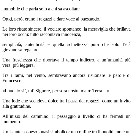
immobile che parla solo a chi sa ascoltare.
Oggi, però, erano i ragazzi a dare voce al paesaggio.
Le loro risate sincere, il vociare spontaneo, la meraviglia che brillava
nei loro occhi: tutto raccontava innocenza,
semplicità, autenticità e quella schiettezza pura che solo l’età
giovane sa regalare.
Una freschezza che riportava il tempo indietro, a un’umanità più
vera, più leggera.
Tra i rami, nel vento, sembravano ancora risuonare le parole di
Francesco:
«Laudato si’, mi’ Signore, per sora nostra matre Terra…»
Una lode che scendeva dolce tra i passi dei ragazzi, come un invito
alla gratitudine.
All’inizio del cammino, il passaggio a livello ci ha fermati un
momento.
Un istante sospeso, quasi simbolico: un confine tra il quotidiano e un