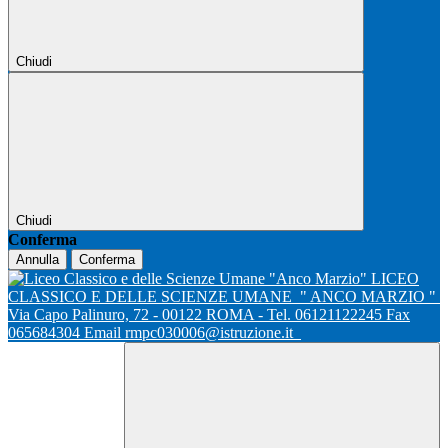
Chiudi
Chiudi
Conferma
Annulla
Conferma
LICEO
CLASSICO E DELLE SCIENZE UMANE
" ANCO MARZIO "
Via Capo Palinuro, 72 - 00122 ROMA - Tel. 06121122245 Fax
065684304 Email rmpc030006@istruzione.it