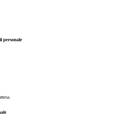
il personale
attesa.
nale