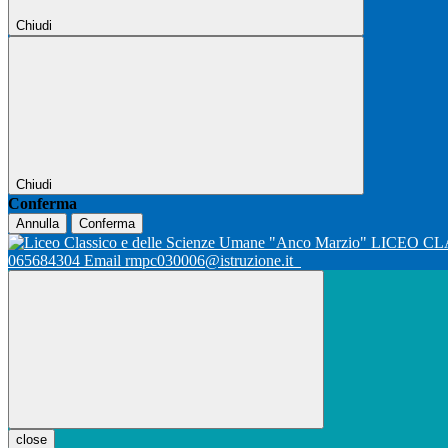
Chiudi
Chiudi
Conferma
Annulla
Conferma
LICEO CL
065684304 Email rmpc030006@istruzione.it
close