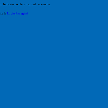
o indicato con le istruzioni necessarie.
ite la
Login Spaggiari