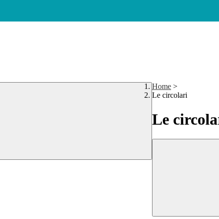
Home
>
Le circolari
Le circola