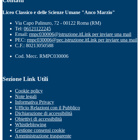
Contatti
Liceo Classico e delle Scienze Umane "Anco Marzio"
Via Capo Palinuro, 72 - 00122 Roma (RM)
Tel:
06121122245
Email:
rmpc030006@istruzione.it
Link per inviare una mail
PEC:
rmpc030006@pec.istruzione.it
Link per inviare una mail
C.F.: 80213050588
Cod. Mecc. RMPC030006
Sezione Link Utili
Cookie policy
Note legali
Informativa Privacy
Ufficio Relazioni con il Pubblico
Dichiarazione di accessibilità
Obiettivi di accessibilità
Whistleblowing
Gestione consensi cookie
Amministrazione trasparente