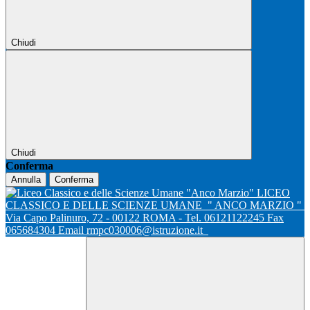
Chiudi
Chiudi
Conferma
Annulla
Conferma
LICEO
CLASSICO E DELLE SCIENZE UMANE
" ANCO MARZIO "
Via Capo Palinuro, 72 - 00122 ROMA - Tel. 06121122245 Fax
065684304 Email rmpc030006@istruzione.it