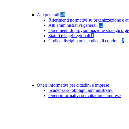
Atti generali
46
Riferimenti normativi su organizzazione e at
Atti amministrativi generali
13
Documenti di programmazione strategico-ge
Statuti e leggi regionali
1
Codice disciplinare e codice di condotta
2
Oneri informativi per cittadini e imprese
Scadenzario obblighi amministrativi
Oneri informativi per cittadini e imprese