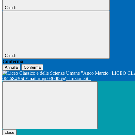
Chiudi
Chiudi
Conferma
Annulla
Conferma
LICEO CL
065684304 Email rmpc030006@istruzione.it
close