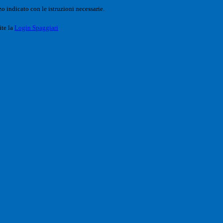
o indicato con le istruzioni necessarie.
ite la
Login Spaggiari