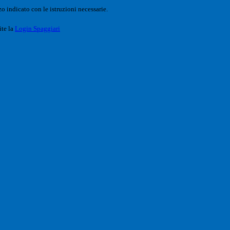
o indicato con le istruzioni necessarie.
ite la
Login Spaggiari