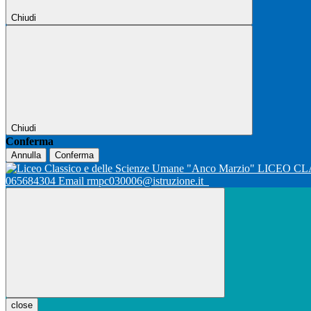
Chiudi
Chiudi
Conferma
Annulla
Conferma
LICEO CL
065684304 Email rmpc030006@istruzione.it
close