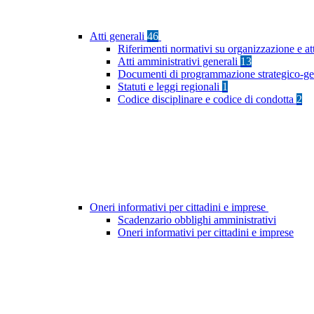
Atti generali
46
Riferimenti normativi su organizzazione e at
Atti amministrativi generali
13
Documenti di programmazione strategico-ge
Statuti e leggi regionali
1
Codice disciplinare e codice di condotta
2
Oneri informativi per cittadini e imprese
Scadenzario obblighi amministrativi
Oneri informativi per cittadini e imprese