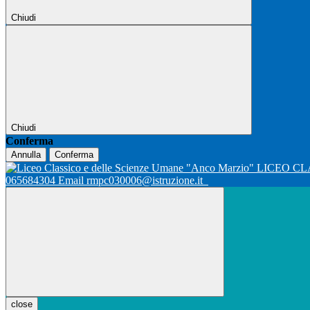
Chiudi
Chiudi
Conferma
Annulla
Conferma
LICEO CL
065684304 Email rmpc030006@istruzione.it
close