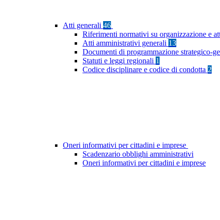
Atti generali
46
Riferimenti normativi su organizzazione e at
Atti amministrativi generali
13
Documenti di programmazione strategico-ge
Statuti e leggi regionali
1
Codice disciplinare e codice di condotta
2
Oneri informativi per cittadini e imprese
Scadenzario obblighi amministrativi
Oneri informativi per cittadini e imprese