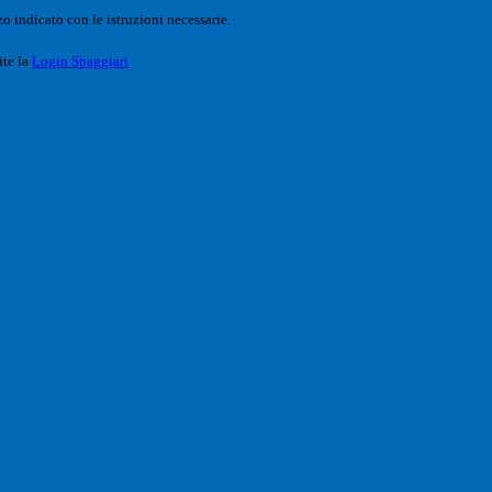
o indicato con le istruzioni necessarie.
ite la
Login Spaggiari