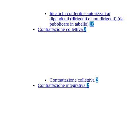
Incarichi conferiti e autorizzati ai
dipendenti (dirigenti e non dirigenti) (da
pubblicare in tabelle)
16
Contrattazione collettiva
2
Contrattazione collettiva
2
Contrattazione integrativa
2