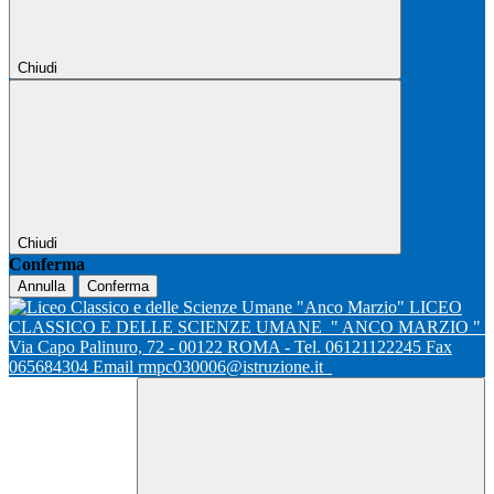
Chiudi
Chiudi
Conferma
Annulla
Conferma
LICEO
CLASSICO E DELLE SCIENZE UMANE
" ANCO MARZIO "
Via Capo Palinuro, 72 - 00122 ROMA - Tel. 06121122245 Fax
065684304 Email rmpc030006@istruzione.it