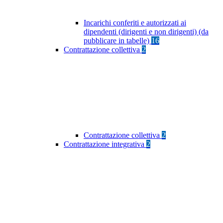
Incarichi conferiti e autorizzati ai
dipendenti (dirigenti e non dirigenti) (da
pubblicare in tabelle)
16
Contrattazione collettiva
2
Contrattazione collettiva
2
Contrattazione integrativa
2