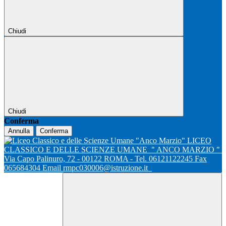
Chiudi
Chiudi
Conferma
Annulla
Conferma
LICEO
CLASSICO E DELLE SCIENZE UMANE
" ANCO MARZIO "
Via Capo Palinuro, 72 - 00122 ROMA - Tel. 06121122245 Fax
065684304 Email rmpc030006@istruzione.it