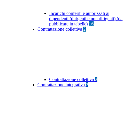
Incarichi conferiti e autorizzati ai
dipendenti (dirigenti e non dirigenti) (da
pubblicare in tabelle)
16
Contrattazione collettiva
2
Contrattazione collettiva
2
Contrattazione integrativa
2