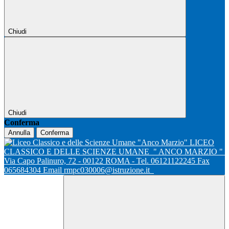
Chiudi
Chiudi
Conferma
Annulla
Conferma
LICEO
CLASSICO E DELLE SCIENZE UMANE
" ANCO MARZIO "
Via Capo Palinuro, 72 - 00122 ROMA - Tel. 06121122245 Fax
065684304 Email rmpc030006@istruzione.it