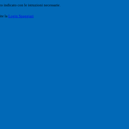
o indicato con le istruzioni necessarie.
ite la
Login Spaggiari