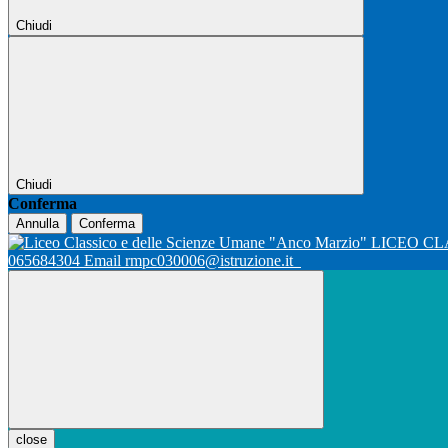
Chiudi
Chiudi
Conferma
Annulla
Conferma
LICEO CL
065684304 Email rmpc030006@istruzione.it
close