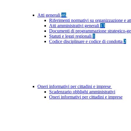
Atti generali
46
Riferimenti normativi su organizzazione e at
Atti amministrativi generali
13
Documenti di programmazione strategico-ge
Statuti e leggi regionali
1
Codice disciplinare e codice di condotta
2
Oneri informativi per cittadini e imprese
Scadenzario obblighi amministrativi
Oneri informativi per cittadini e imprese