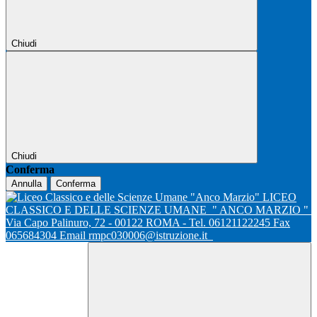
Chiudi
Chiudi
Conferma
Annulla
Conferma
LICEO
CLASSICO E DELLE SCIENZE UMANE
" ANCO MARZIO "
Via Capo Palinuro, 72 - 00122 ROMA - Tel. 06121122245 Fax
065684304 Email rmpc030006@istruzione.it