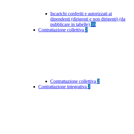
Incarichi conferiti e autorizzati ai
dipendenti (dirigenti e non dirigenti) (da
pubblicare in tabelle)
16
Contrattazione collettiva
2
Contrattazione collettiva
2
Contrattazione integrativa
2