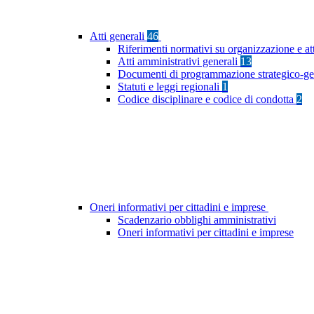
Atti generali
46
Riferimenti normativi su organizzazione e at
Atti amministrativi generali
13
Documenti di programmazione strategico-ge
Statuti e leggi regionali
1
Codice disciplinare e codice di condotta
2
Oneri informativi per cittadini e imprese
Scadenzario obblighi amministrativi
Oneri informativi per cittadini e imprese