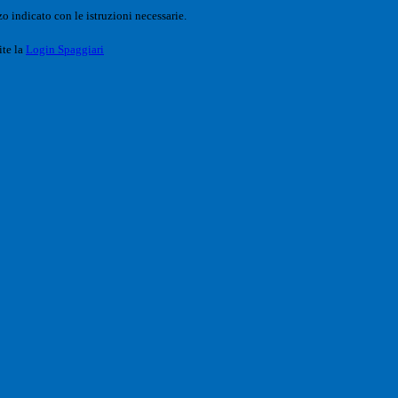
o indicato con le istruzioni necessarie.
ite la
Login Spaggiari