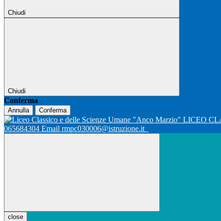
Chiudi
Chiudi
Conferma
Annulla
Conferma
LICEO CL
065684304 Email rmpc030006@istruzione.it
close