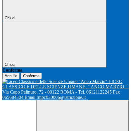
Chiudi
Chiudi
Conferma
Annulla
Conferma
LICEO
CLASSICO E DELLE SCIENZE UMANE
" ANCO MARZIO "
Via Capo Palinuro, 72 - 00122 ROMA - Tel. 06121122245 Fax
065684304 Email rmpc030006@istruzione.it