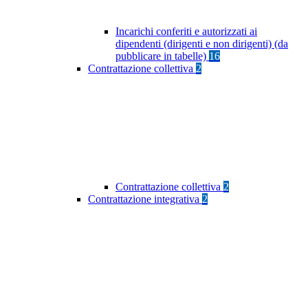
Incarichi conferiti e autorizzati ai
dipendenti (dirigenti e non dirigenti) (da
pubblicare in tabelle)
16
Contrattazione collettiva
2
Contrattazione collettiva
2
Contrattazione integrativa
2