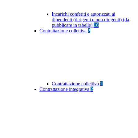
Incarichi conferiti e autorizzati ai
dipendenti (dirigenti e non dirigenti) (da
pubblicare in tabelle)
16
Contrattazione collettiva
2
Contrattazione collettiva
2
Contrattazione integrativa
2