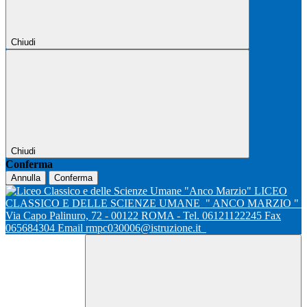
Chiudi
Chiudi
Conferma
Annulla
Conferma
LICEO
CLASSICO E DELLE SCIENZE UMANE
" ANCO MARZIO "
Via Capo Palinuro, 72 - 00122 ROMA - Tel. 06121122245 Fax
065684304 Email rmpc030006@istruzione.it