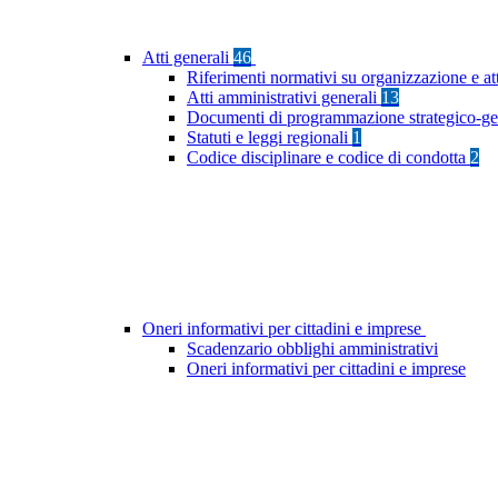
Atti generali
46
Riferimenti normativi su organizzazione e at
Atti amministrativi generali
13
Documenti di programmazione strategico-ge
Statuti e leggi regionali
1
Codice disciplinare e codice di condotta
2
Oneri informativi per cittadini e imprese
Scadenzario obblighi amministrativi
Oneri informativi per cittadini e imprese