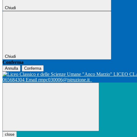
Chiudi
Chiudi
Conferma
Annulla
Conferma
LICEO CL
065684304 Email rmpc030006@istruzione.it
close