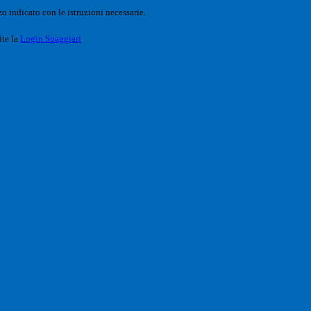
o indicato con le istruzioni necessarie.
ite la
Login Spaggiari