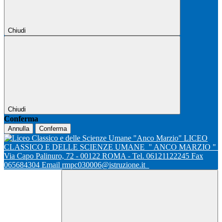
Chiudi
Chiudi
Conferma
Annulla
Conferma
LICEO
CLASSICO E DELLE SCIENZE UMANE
" ANCO MARZIO "
Via Capo Palinuro, 72 - 00122 ROMA - Tel. 06121122245 Fax
065684304 Email rmpc030006@istruzione.it