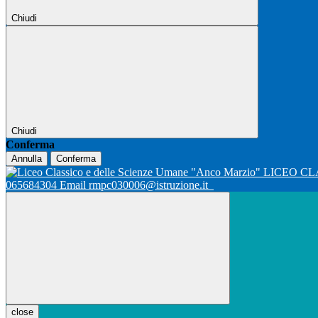
Chiudi
Chiudi
Conferma
Annulla
Conferma
LICEO CL
065684304 Email rmpc030006@istruzione.it
close