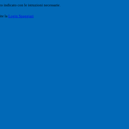
o indicato con le istruzioni necessarie.
ite la
Login Spaggiari