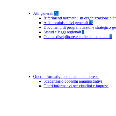
Atti generali
46
Riferimenti normativi su organizzazione e at
Atti amministrativi generali
13
Documenti di programmazione strategico-ge
Statuti e leggi regionali
1
Codice disciplinare e codice di condotta
2
Oneri informativi per cittadini e imprese
Scadenzario obblighi amministrativi
Oneri informativi per cittadini e imprese