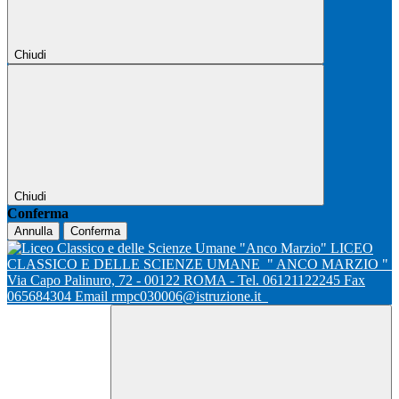
Chiudi
Chiudi
Conferma
Annulla
Conferma
LICEO
CLASSICO E DELLE SCIENZE UMANE
" ANCO MARZIO "
Via Capo Palinuro, 72 - 00122 ROMA - Tel. 06121122245 Fax
065684304 Email rmpc030006@istruzione.it