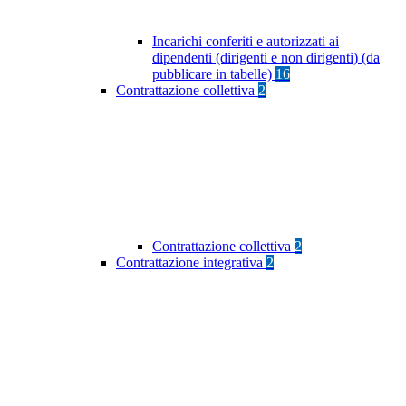
Incarichi conferiti e autorizzati ai
dipendenti (dirigenti e non dirigenti) (da
pubblicare in tabelle)
16
Contrattazione collettiva
2
Contrattazione collettiva
2
Contrattazione integrativa
2