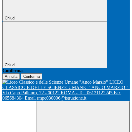
Chiudi
Chiudi
Conferma
Annulla
Conferma
LICEO
CLASSICO E DELLE SCIENZE UMANE
" ANCO MARZIO "
Via Capo Palinuro, 72 - 00122 ROMA - Tel. 06121122245 Fax
065684304 Email rmpc030006@istruzione.it