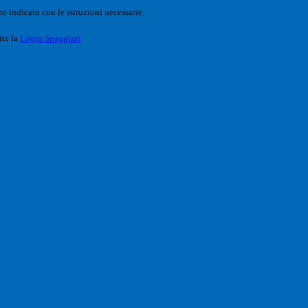
o indicato con le istruzioni necessarie.
ite la
Login Spaggiari