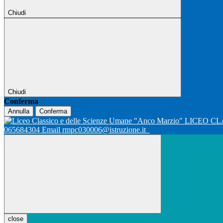
Chiudi
Chiudi
Conferma
Annulla
Conferma
LICEO CL
065684304 Email rmpc030006@istruzione.it
close