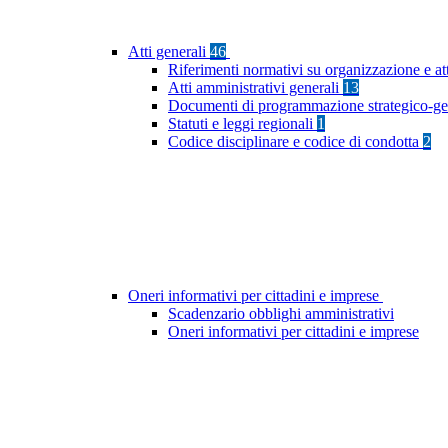
Atti generali
46
Riferimenti normativi su organizzazione e at
Atti amministrativi generali
13
Documenti di programmazione strategico-ge
Statuti e leggi regionali
1
Codice disciplinare e codice di condotta
2
Oneri informativi per cittadini e imprese
Scadenzario obblighi amministrativi
Oneri informativi per cittadini e imprese