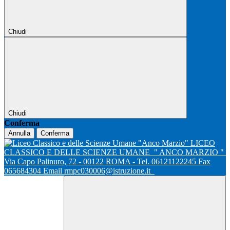
Chiudi
Chiudi
Conferma
Annulla
Conferma
LICEO
CLASSICO E DELLE SCIENZE UMANE
" ANCO MARZIO "
Via Capo Palinuro, 72 - 00122 ROMA - Tel. 06121122245 Fax
065684304 Email rmpc030006@istruzione.it