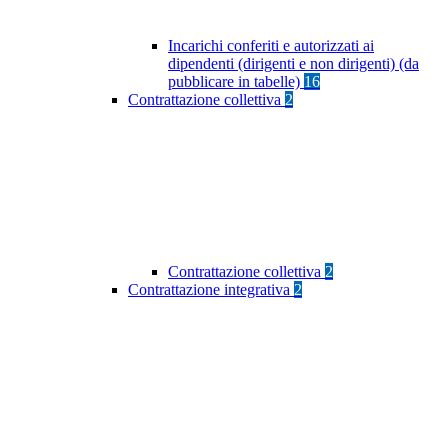
Incarichi conferiti e autorizzati ai
dipendenti (dirigenti e non dirigenti) (da
pubblicare in tabelle)
16
Contrattazione collettiva
2
Contrattazione collettiva
2
Contrattazione integrativa
2