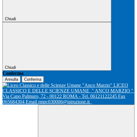
Chiudi
Chiudi
Conferma
Annulla
Conferma
LICEO
CLASSICO E DELLE SCIENZE UMANE
" ANCO MARZIO "
Via Capo Palinuro, 72 - 00122 ROMA - Tel. 06121122245 Fax
065684304 Email rmpc030006@istruzione.it