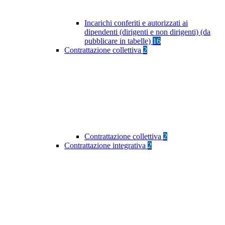
Incarichi conferiti e autorizzati ai
dipendenti (dirigenti e non dirigenti) (da
pubblicare in tabelle)
16
Contrattazione collettiva
2
Contrattazione collettiva
2
Contrattazione integrativa
2