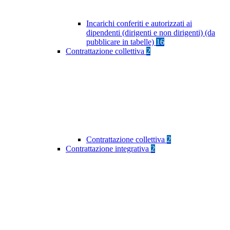
Incarichi conferiti e autorizzati ai
dipendenti (dirigenti e non dirigenti) (da
pubblicare in tabelle)
16
Contrattazione collettiva
2
Contrattazione collettiva
2
Contrattazione integrativa
2