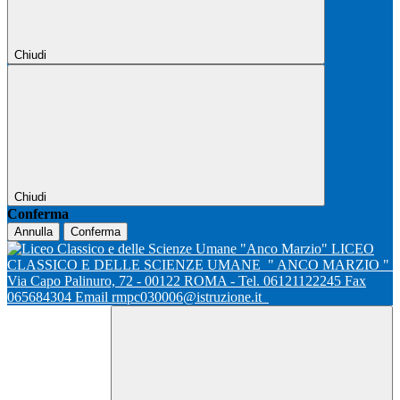
Chiudi
Chiudi
Conferma
Annulla
Conferma
LICEO
CLASSICO E DELLE SCIENZE UMANE
" ANCO MARZIO "
Via Capo Palinuro, 72 - 00122 ROMA - Tel. 06121122245 Fax
065684304 Email rmpc030006@istruzione.it