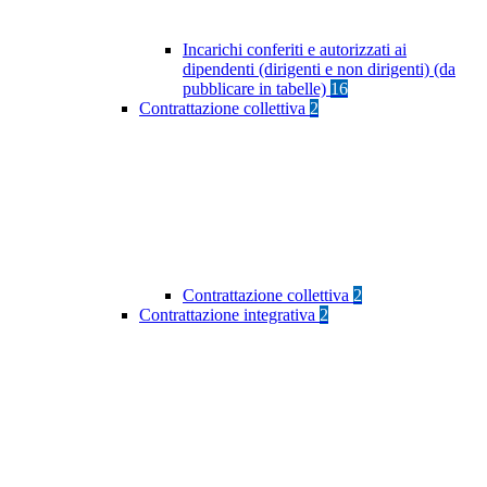
Incarichi conferiti e autorizzati ai
dipendenti (dirigenti e non dirigenti) (da
pubblicare in tabelle)
16
Contrattazione collettiva
2
Contrattazione collettiva
2
Contrattazione integrativa
2