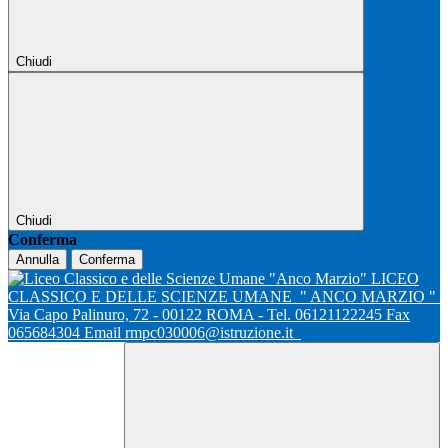
Chiudi
Chiudi
Conferma
Annulla
Conferma
LICEO
CLASSICO E DELLE SCIENZE UMANE
" ANCO MARZIO "
Via Capo Palinuro, 72 - 00122 ROMA - Tel. 06121122245 Fax
065684304 Email rmpc030006@istruzione.it