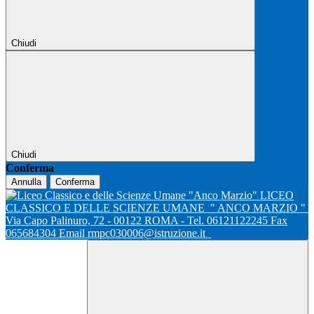
Chiudi
Chiudi
Conferma
Annulla
Conferma
LICEO
CLASSICO E DELLE SCIENZE UMANE
" ANCO MARZIO "
Via Capo Palinuro, 72 - 00122 ROMA - Tel. 06121122245 Fax
065684304 Email rmpc030006@istruzione.it