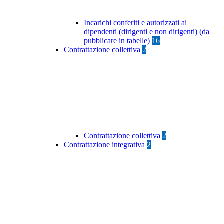
Incarichi conferiti e autorizzati ai
dipendenti (dirigenti e non dirigenti) (da
pubblicare in tabelle)
16
Contrattazione collettiva
2
Contrattazione collettiva
2
Contrattazione integrativa
2