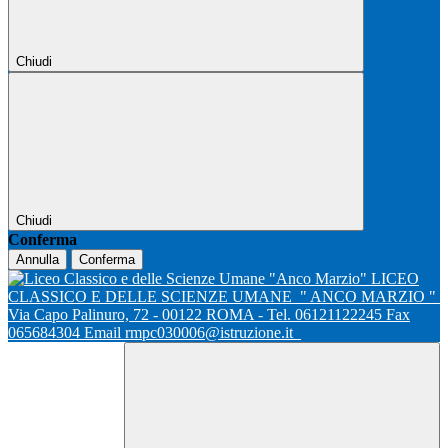
Chiudi
Chiudi
Conferma
Annulla
Conferma
LICEO
CLASSICO E DELLE SCIENZE UMANE
" ANCO MARZIO "
Via Capo Palinuro, 72 - 00122 ROMA - Tel. 06121122245 Fax
065684304 Email rmpc030006@istruzione.it