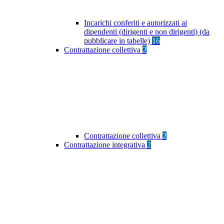
Incarichi conferiti e autorizzati ai
dipendenti (dirigenti e non dirigenti) (da
pubblicare in tabelle)
16
Contrattazione collettiva
2
Contrattazione collettiva
2
Contrattazione integrativa
2